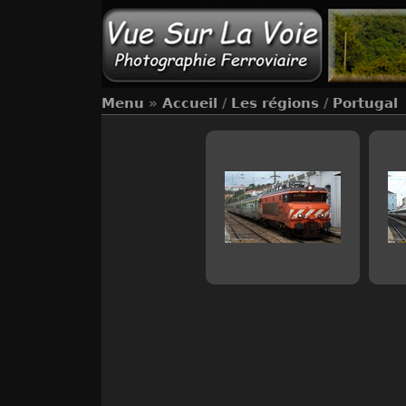
Menu
»
Accueil
/
Les régions
/
Portugal