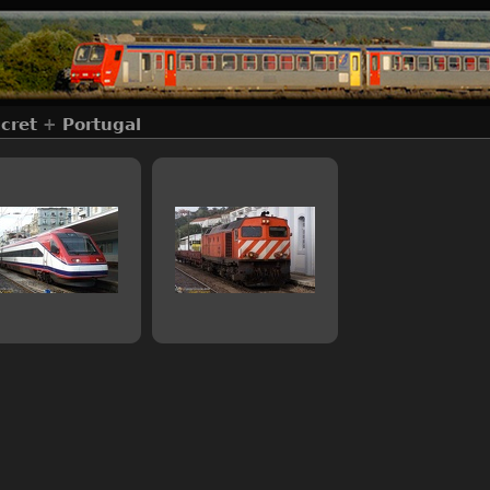
cret
+
Portugal