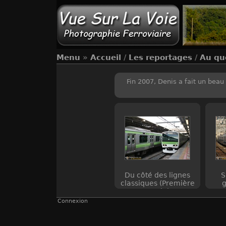
Menu
»
Accueil
/
Les reportages
/
Au qu
Fin 2007, Denis a fait un bea
Du côté des lignes
S
classiques (Première
g
partie)
Connexion