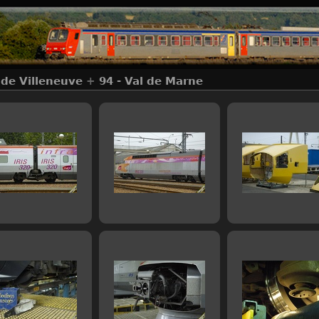
 de Villeneuve
+
94 - Val de Marne