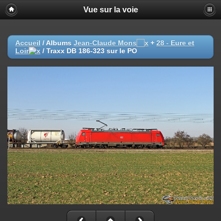
Vue sur la voie
Accueil
/ Albums
Jean-Claude Mons
+
28 - Eure et
Loir
/
Traxx DB 186-323 sur le PO