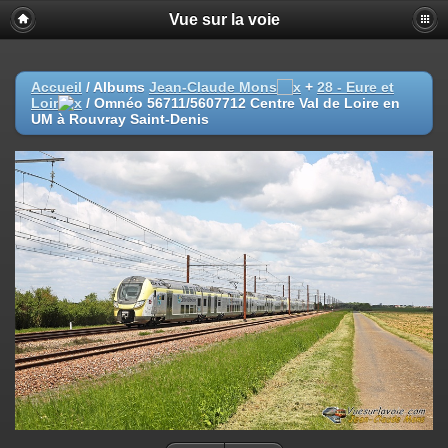
Vue sur la voie
Accueil
/ Albums
Jean-Claude Mons
+
28 - Eure et
Loir
/
Omnéo 56711/5607712 Centre Val de Loire en
UM à Rouvray Saint-Denis