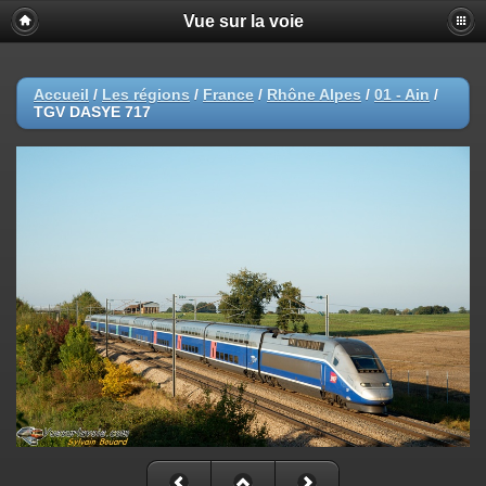
Vue sur la voie
Accueil
/
Les régions
/
France
/
Rhône Alpes
/
01 - Ain
/
TGV DASYE 717