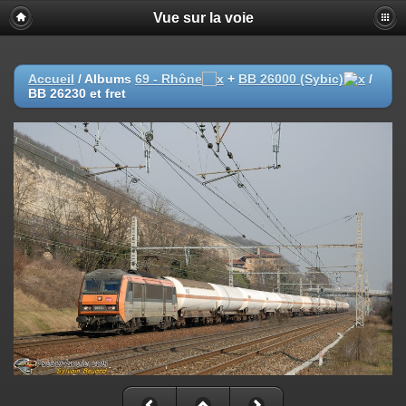
Vue sur la voie
Accueil
/ Albums
69 - Rhône
+
BB 26000 (Sybic)
/
BB 26230 et fret