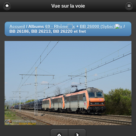
Vue sur la voie
Accueil
/ Albums
69 - Rhône
+
BB 26000 (Sybic)
/
BB 26186, BB 26213, BB 26220 et fret