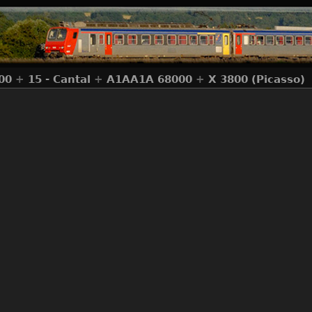
00
+
15 - Cantal
+
A1AA1A 68000
+
X 3800 (Picasso)