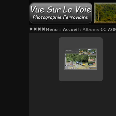
Menu
»
Accueil
/ Albums
CC 720