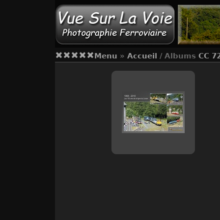
Menu
»
Accueil
/ Albums
CC 7