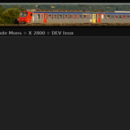
ude Mons
+
X 2800
+
DEV Inox