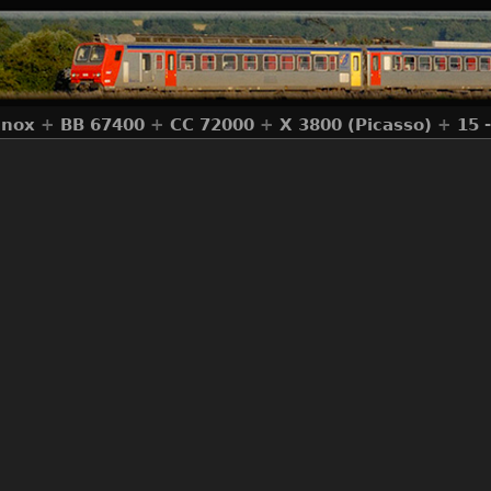
Inox
+
BB 67400
+
CC 72000
+
X 3800 (Picasso)
+
15 