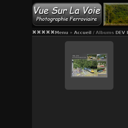
Menu
»
Accueil
/ Albums
DEV 