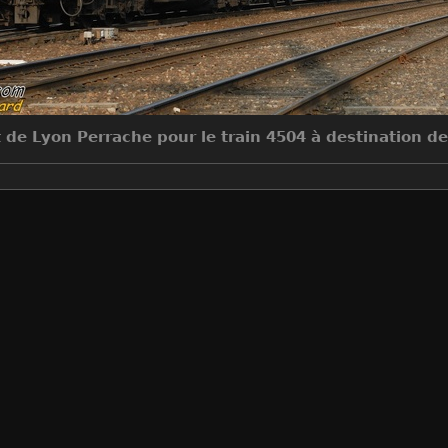
 de Lyon Perrache pour le train 4504 à destination de
Make
NIKON CORPORATION
Model
NIKON D200
DateTimeOriginal
2009:04:04 08:07:09
ApertureFNumber
f/8.0
Auteur
Sylvain Bouard
Créée le
Samedi 4 Avril 2009
Visites
8894