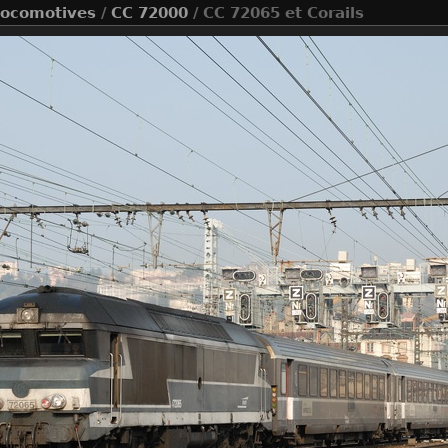
ocomotives
/
CC 72000
/ CC 72065 et Corails