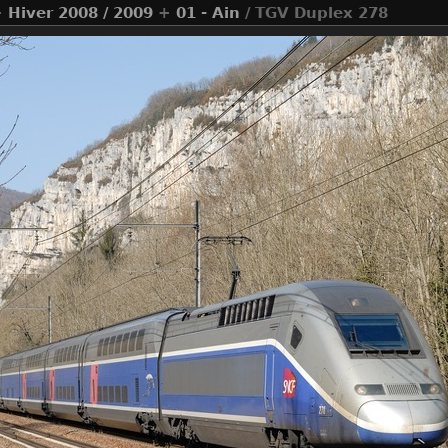
+
Hiver 2008 / 2009
+
01 - Ain
/ TGV Duplex 278