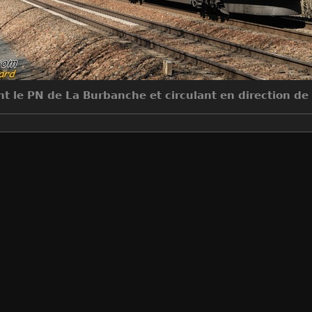
t le PN de La Burbanche et circulant en direction de
Make
NIKON CORPORATION
Model
NIKON D200
DateTimeOriginal
2009:02:28 11:58:52
ApertureFNumber
f/8.0
Auteur
Sylvain Bouard
Créée le
Samedi 28 Février 2009
Visites
11384