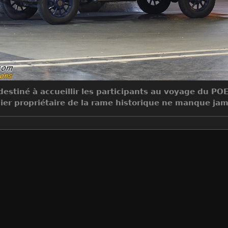
estiné à accueillir les participants au voyage du POE
er propriétaire de la rame historique ne manque jam
Make
Canon
Model
Canon EOS 40D
DateTimeOriginal
2008:12:18 18:17:50
ApertureFNumber
f/11.0
Auteur
Jean-Claude Mons
Créée le
Jeudi 18 Décembre 2008
Visites
39442