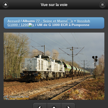
Vue sur la voie
Accueil
/ Albums
77 - Seine et Marne
+
Vossloh
G1000 / 1200
/
UM de G 1000 ECR à Pomponne