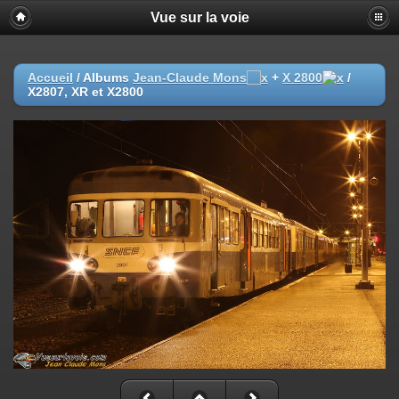
Vue sur la voie
Accueil
/ Albums
Jean-Claude Mons
+
X 2800
/
X2807, XR et X2800