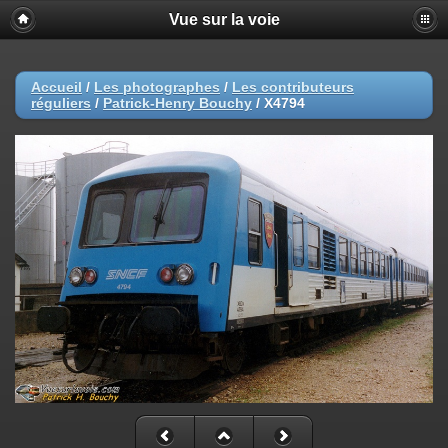
Vue sur la voie
Accueil
/
Les photographes
/
Les contributeurs
réguliers
/
Patrick-Henry Bouchy
/
X4794