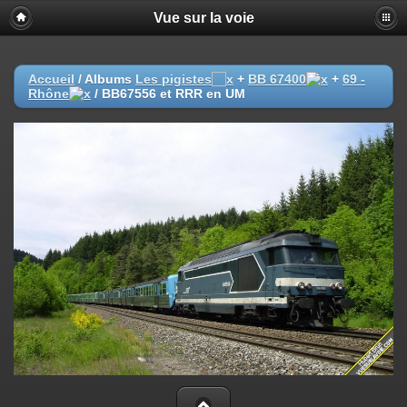
Vue sur la voie
Accueil
/ Albums
Les pigistes
+
BB 67400
+
69 -
Rhône
/
BB67556 et RRR en UM