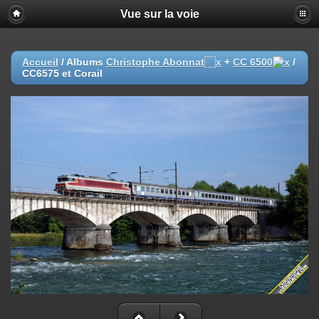
Vue sur la voie
Accueil
/ Albums
Christophe Abonnat
+
CC 6500
/
CC6575 et Corail