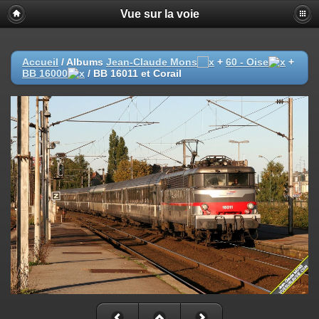
Vue sur la voie
Accueil
/ Albums
Jean-Claude Mons
+
60 - Oise
+
BB 16000
/
BB 16011 et Corail