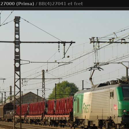
 27000 (Prima)
/ BB(4)27041 et fret