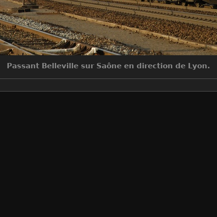
Passant Belleville sur Saône en direction de Lyon.
Make
NIKON CORPORATION
Model
NIKON D200
DateTimeOriginal
2007:05:06 19:28:19
ApertureFNumber
f/6.3
Auteur
Sylvain Bouard
Créée le
Dimanche 6 Mai 2007
Visites
6331