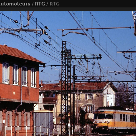
utomoteurs
/
RTG
/ RTG