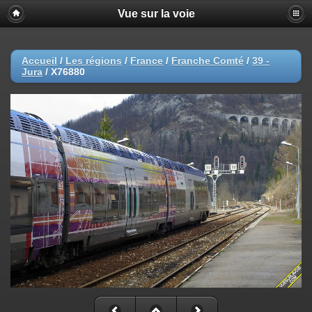
Vue sur la voie
Accueil
/
Les régions
/
France
/
Franche Comté
/
39 -
Jura
/
X76880