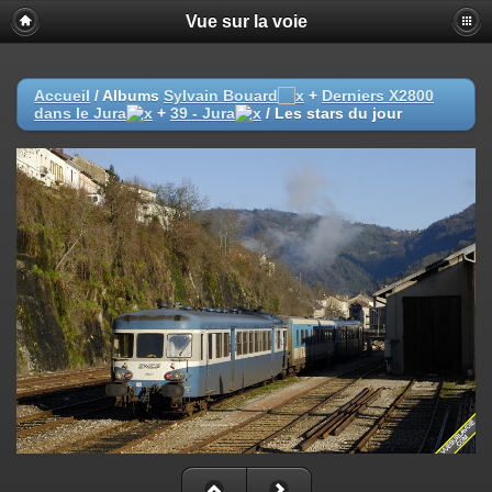
Vue sur la voie
Accueil
/ Albums
Sylvain Bouard
+
Derniers X2800
dans le Jura
+
39 - Jura
/
Les stars du jour