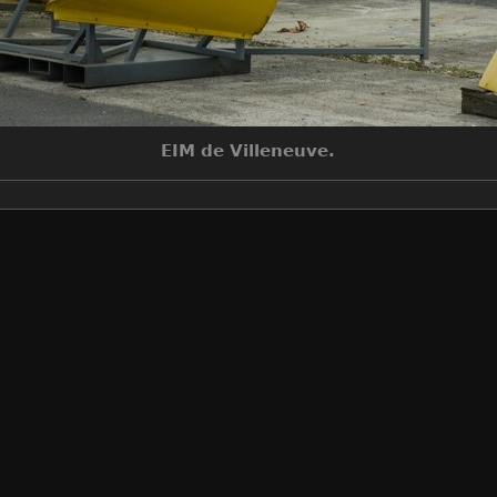
EIM de Villeneuve.
Make
NIKON CORPORATION
Model
NIKON D70
DateTimeOriginal
2006:10:14 10:02:43
ApertureFNumber
f/6.3
Auteur
Sylvain Bouard
Créée le
Samedi 14 Octobre 2006
Visites
15617