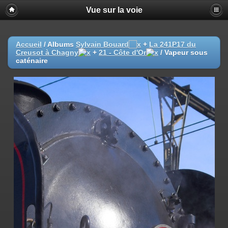
Vue sur la voie
Accueil
/ Albums
Sylvain Bouard
+
La 241P17 du
Creusot à Chagny
+
21 - Côte d'Or
/
Vapeur sous
caténaire