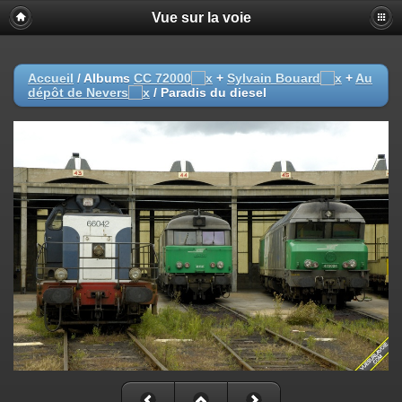
Vue sur la voie
Accueil
/ Albums
CC 72000
+
Sylvain Bouard
+
Au
dépôt de Nevers
/
Paradis du diesel