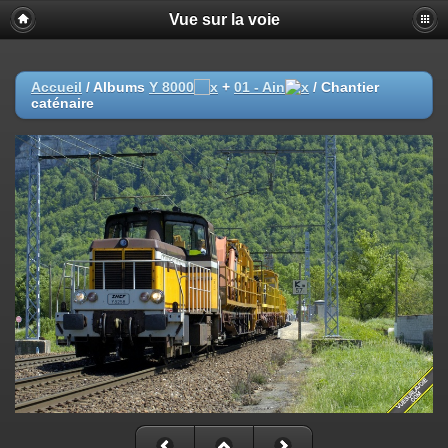
Vue sur la voie
Accueil
/ Albums
Y 8000
+
01 - Ain
/
Chantier
caténaire