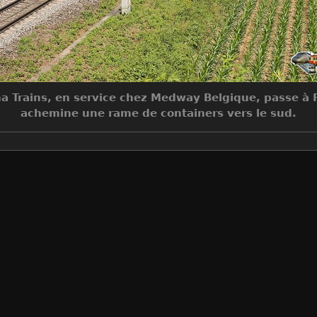
pha Trains, en service chez Medway Belgique, passe à 
achemine une rame de containers vers le sud.
Make
Canon
Model
Canon EOS 5D Mark III
DateTimeOriginal
2025:06:18 13:28:44
ApertureFNumber
f/7.1
Auteur
Jean-Claude MONS
Créée le
Mercredi 18 Juin 2025
Visites
818