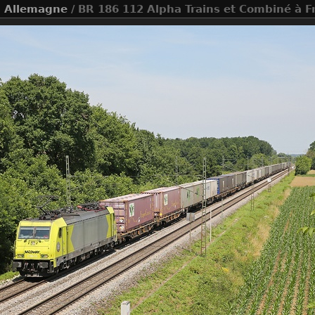
+
Allemagne
/ BR 186 112 Alpha Trains et Combiné à 