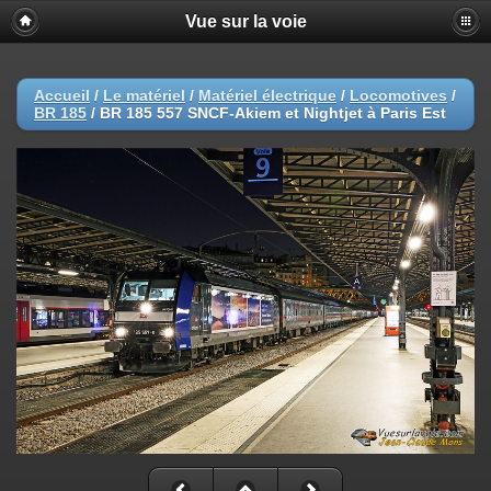
Vue sur la voie
Accueil
/
Le matériel
/
Matériel électrique
/
Locomotives
/
BR 185
/
BR 185 557 SNCF-Akiem et Nightjet à Paris Est