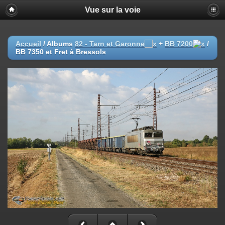
Vue sur la voie
Accueil
/ Albums
82 - Tarn et Garonne
+
BB 7200
/
BB 7350 et Fret à Bressols