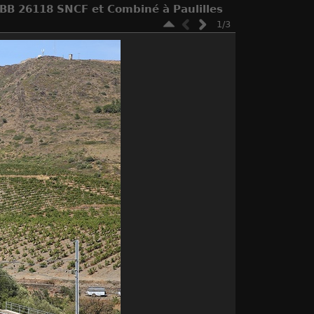
 BB 26118 SNCF et Combiné à Paulilles
1/3