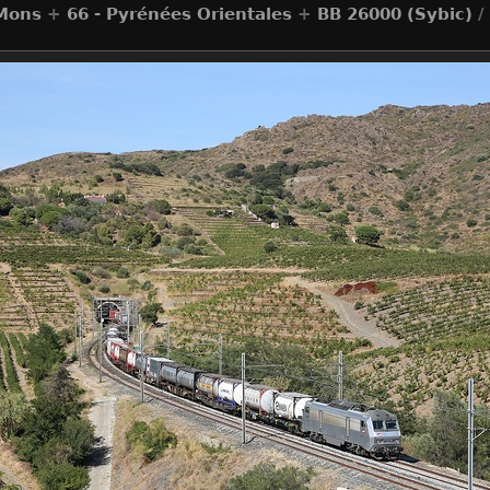
 Mons
+
66 - Pyrénées Orientales
+
BB 26000 (Sybic)
/