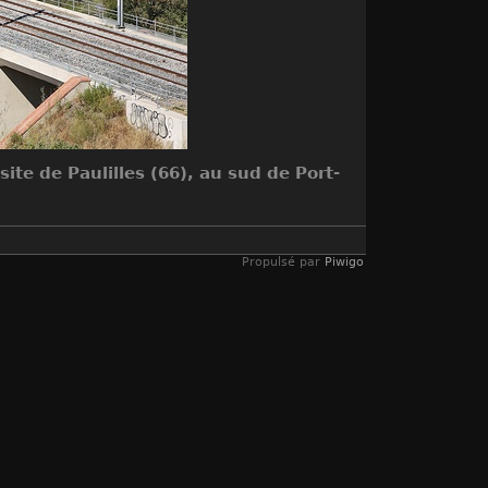
ite de Paulilles (66), au sud de Port-
Propulsé par
Piwigo