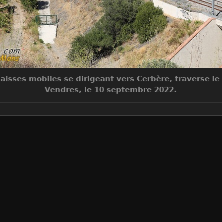
isses mobiles se dirigeant vers Cerbère, traverse le s
Vendres, le 10 septembre 2022.
Make
Canon
Model
Canon EOS 5D Mark III
DateTimeOriginal
2022:09:10 15:57:44
ApertureFNumber
f/6.3
Auteur
Jean-Claude MONS
Créée le
Samedi 10 Septembre 2022
Visites
2524