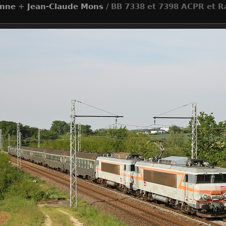
onne
+
Jean-Claude Mons
/ BB 7338 et 7398 ACPR et R