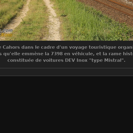
e Cahors dans le cadre d'un voyage touristique organ
s qu'elle emmène la 7398 en véhicule, et la rame hist
constituée de voitures DEV Inox "type Mistral".
Make
Canon
Model
Canon EOS 5D Mark III
DateTimeOriginal
2022:05:07 09:40:19
ApertureFNumber
f/6.3
Auteur
Jean-Claude MONS
Créée le
Samedi 7 Mai 2022
Visites
6828