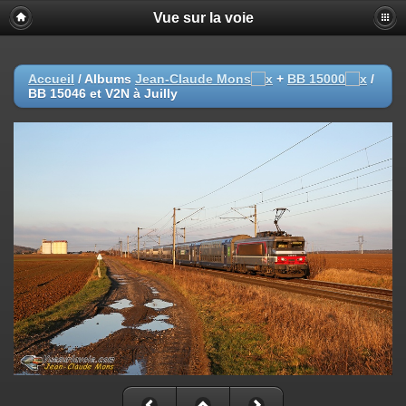
Vue sur la voie
Accueil
/ Albums
Jean-Claude Mons
+
BB 15000
/
BB 15046 et V2N à Juilly