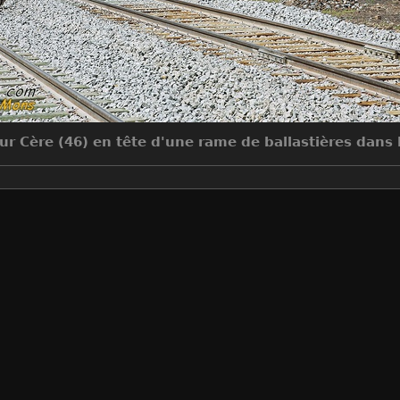
ur Cère (46) en tête d'une rame de ballastières dans
Make
Canon
Model
Canon EOS 5D Mark III
DateTimeOriginal
2021:08:21 11:47:04
ApertureFNumber
f/7.1
Auteur
Jean-Claude MONS
Créée le
Samedi 21 Août 2021
Visites
5869