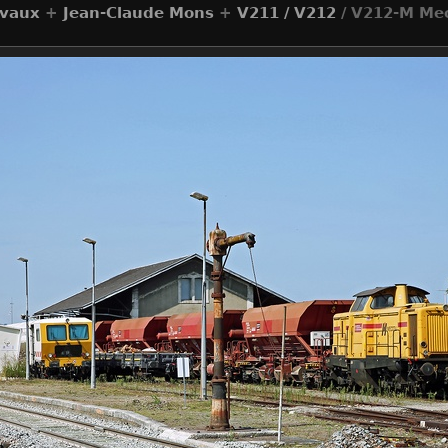
avaux
+
Jean-Claude Mons
+
V211 / V212
/ V212-M Mecc