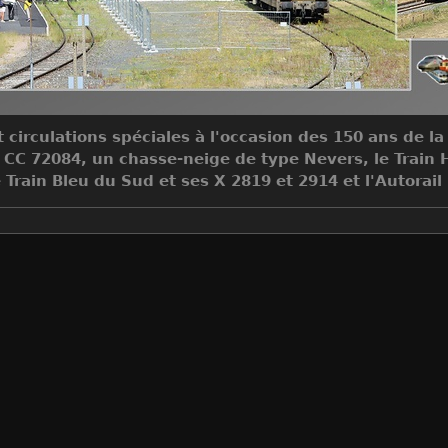
 circulations spéciales à l'occasion des 150 ans de la
 CC 72084, un chasse-neige de type Nevers, le Train 
 Train Bleu du Sud et ses X 2819 et 2914 et l'Autorai
Auteur
Jean-Claude MONS
Créée le
Samedi 28 Juillet 2018
Visites
4841328