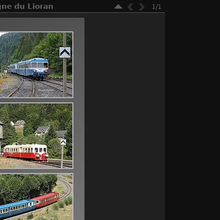
igne du Lioran
1/1