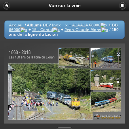
Vue sur la voie
Accueil
/ Albums
DEV Inox
+
A1AA1A 68000
+
BB
66000
+
15 - Cantal
+
Jean-Claude Mons
/
150
ans de la ligne du Lioran