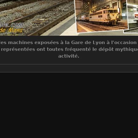
s machines exposées à la Gare de Lyon à l'occasion 
s représentées ont toutes fréquenté le dépôt mythiq
activité.
Make
Canon
Model
Canon EOS 7D
DateTimeOriginal
2016:12:11 17:33:28
ApertureFNumber
f/6.3
Auteur
Jean-Claude MONS
Créée le
Dimanche 11 Décembre 2016
Visites
17977023