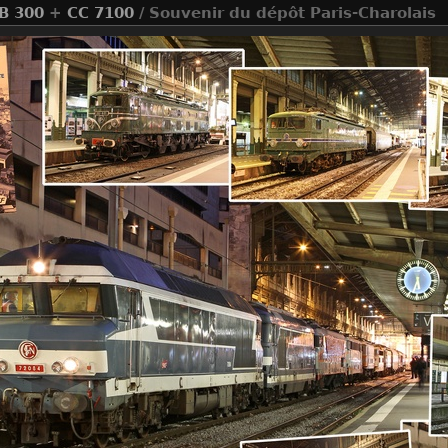
B 300
+
CC 7100
/ Souvenir du dépôt Paris-Charolais