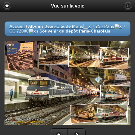
Vue sur la voie
Accueil
/ Albums
Jean-Claude Mons
+
75 - Paris
+
CC 72000
/
Souvenir du dépôt Paris-Charolais