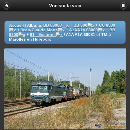
Vue sur la voie
Accueil
/ Albums
BB 66000
+
BB 300
+
CC 6500
+
Jean-Claude Mons
+
A1AA1A 68000
+
BB
9300
+
91 - Essonne
/
A1A A1A 68081 et TM à
Marolles en Hurepoix