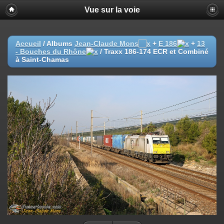
Vue sur la voie
Accueil
/ Albums
Jean-Claude Mons
+
E 186
+
13
- Bouches du Rhône
/
Traxx 186-174 ECR et Combiné
à Saint-Chamas