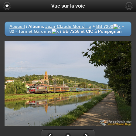
Vue sur la voie
Accueil
/ Albums
Jean-Claude Mons
+
BB 7200
+
82 - Tarn et Garonne
/
BB 7258 et CIC à Pompignan