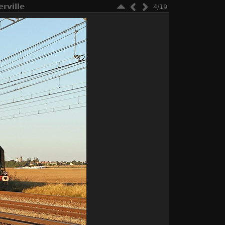
rville
4/19