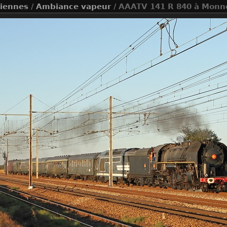
ciennes
/
Ambiance vapeur
/ AAATV 141 R 840 à Monne