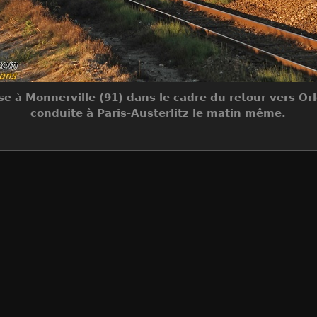
e à Monnerville (91) dans le cadre du retour vers Orl
conduite à Paris-Austerlitz le matin même.
Make
Canon
Model
Canon EOS 7D
DateTimeOriginal
2012:09:08 19:35:44
ApertureFNumber
f/4.5
Auteur
Jean-Claude MONS
Créée le
Samedi 8 Septembre 2012
Visites
12073