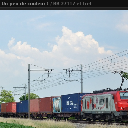
/
Un peu de couleur !
/ BB 27117 et fret