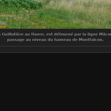
n Guillotière au Havre, est détourné par la ligne Mâcon
passage au niveau du hameau de Montfalcon.
Make
NIKON CORPORATION
Model
NIKON D7000
DateTimeOriginal
2011:06:04 18:49:29
ApertureFNumber
f/8.0
Auteur
Sylvain Bouard
Créée le
Samedi 4 Juin 2011
Visites
11159