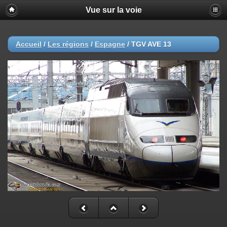
Vue sur la voie
Accueil
/
Les régions
/
Espagne
/
TGV AVE 13