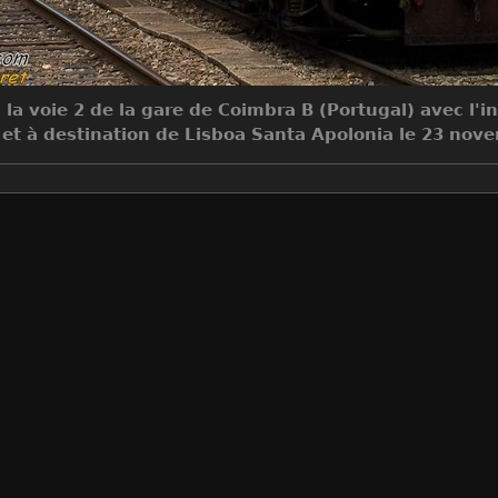
 la voie 2 de la gare de Coimbra B (Portugal) avec l'
t à destination de Lisboa Santa Apolonia le 23 nov
Make
EASTMAN KODAK COMPANY
Model
KODAK Z740 ZOOM DIGITAL CAM
DateTimeOriginal
2006:11:23 14:24:58
ApertureFNumber
f/3.2
Auteur
Claude Faucret
Créée le
Jeudi 23 Novembre 2006
Visites
10813