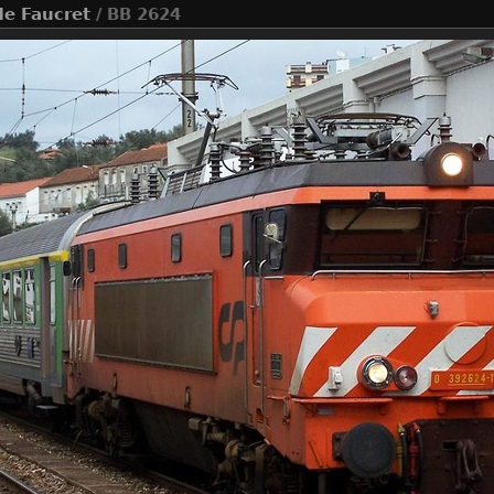
de Faucret
/ BB 2624