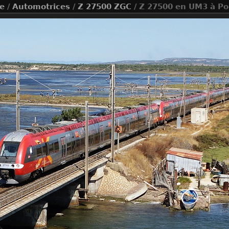
ue
/
Automotrices
/
Z 27500 ZGC
/ Z 27500 en UM3 à Por