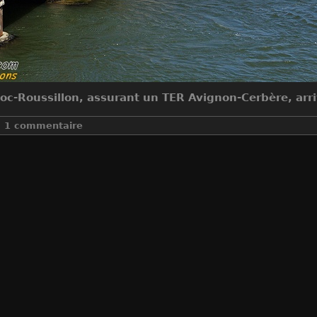
-Roussillon, assurant un TER Avignon-Cerbère, arrive
1 commentaire
Make
Canon
Model
Canon EOS 40D
DateTimeOriginal
2009:08:22 13:09:23
ApertureFNumber
f/5.6
Auteur
Jean-Claude Mons
Créée le
Samedi 22 Août 2009
Visites
7767
Tchou-tchou11
-
Samedi 28 Janvi
Bonjour, bravo pour toutes
peut découvrir dans toutes