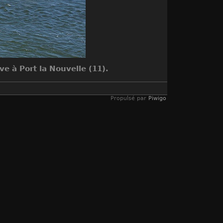
 à Port la Nouvelle (11).
Propulsé par
Piwigo
er 2012 21:59
 ces magnifiques photos que l'on
 les régions de France. Si je peux