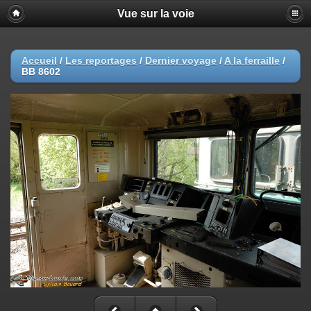
Vue sur la voie
Accueil
/
Les reportages
/
Dernier voyage
/
A la ferraille
/
BB 8602